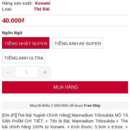
Hãng sản xuất:
Konami
Loại:
Thẻ Bài
40.000₫
Ngôn Ngữ
TIẾNG NHẬT SUPER
TIẾNG ANH AE SUPER
TIẾNG ANH ULTRA
-
+
MUA HÀNG
Mua tối thiểu 1.000.000₫ để được
Free Ship
[EN-JP][Thẻ Bài Yugioh Chính Hãng] Mannadium Trilosukda MÔ TẢ
SẢN PHẨM CHI TIẾT: + Tên lá Bài: Mannadium Trilosukda + Thẻ
bài chính hãng 100% từ Konami. + Kích thước: 5.9cm x 8.6cm. +