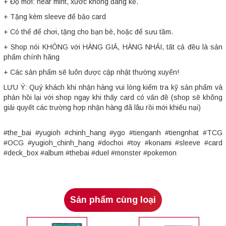
+ Độ mới: near mint, xước không đáng kể.
+ Tặng kèm sleeve để bảo card
+ Có thể để chơi, tặng cho bạn bè, hoặc để sưu tầm.
+ Shop nói KHÔNG với HÀNG GIẢ, HÀNG NHÁI, tất cả đều là sản
phẩm chính hãng
+ Các sản phẩm sẽ luôn được cập nhật thường xuyên!
LƯU Ý: Quý khách khi nhận hàng vui lòng kiểm tra kỹ sản phẩm và
phản hồi lại với shop ngay khi thấy card có vấn đề (shop sẽ không
giải quyết các trường hợp nhận hàng đã lâu rồi mới khiếu nại)
#the_bai #yugioh #chinh_hang #ygo #tienganh #tiengnhat #TCG
#OCG #yugioh_chinh_hang #dochoi #toy #konami #sleeve #card
#deck_box #album #thebai #duel #monster #pokemon
Sản phẩm cùng loại