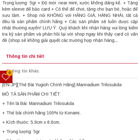
Trọng lượng: 5gr + Độ mới: near mint, xước không đáng kể. + Tặng
kèm sleeve để bảo card + Có thể để chơi, tặng cho bạn bè, hoặc để
sưu tầm. + Shop nói KHÔNG với HÀNG GIẢ, HÀNG NHÁI, tất cả
đều là sản phẩm chính hãng + Các sản phẩm sẽ luôn được cập
nhật thường xuyên! LƯU Ý: Quý khách khi nhận hàng vui lòng kiểm
tra kỹ sản phẩm và phản hồi lại với shop ngay khi thấy card có vấn
đề (shop sẽ không giải quyết các trường hợp nhận hàng...
Thông tin chi tiết
Thông tin khác
0
[EN-JP][Thẻ Bài Yugioh Chính Hãng] Mannadium Trilosukda
MÔ TẢ SẢN PHẨM CHI TIẾT:
+ Tên lá Bài: Mannadium Trilosukda
+ Thẻ bài chính hãng 100% từ Konami.
+ Kích thước: 5.9cm x 8.6cm.
+ Trọng lượng: 5gr