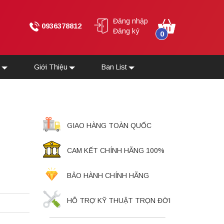
Đăng nhập
0936378812
Đăng ký
0
u
Giới Thiệu
Ban List
GIAO HÀNG TOÀN QUỐC
CAM KẾT CHÍNH HÃNG 100%
BẢO HÀNH CHÍNH HÃNG
HỖ TRỢ KỸ THUẬT TRỌN ĐỜI