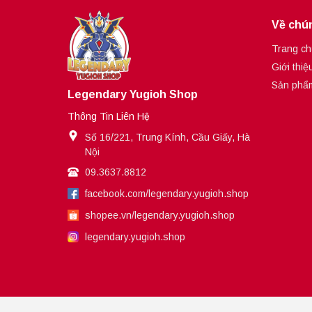
Về chún
Trang ch
Giới thiệ
Sản phẩ
Legendary Yugioh Shop
Thông Tin Liên Hệ
Số 16/221, Trung Kính, Cầu Giấy, Hà
Nội
09.3637.8812
facebook.com/legendary.yugioh.shop
shopee.vn/legendary.yugioh.shop
legendary.yugioh.shop