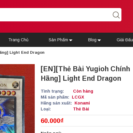
Trang Chủ
Sản Phẩm
Blog
Giải Đấ
Hãng] Light End Dragon
[EN][Thẻ Bài Yugioh Chính
Hãng] Light End Dragon
Tình trạng:
Còn hàng
Mã sản phẩm:
LCGX
Hãng sản xuất:
Konami
Loại:
Thẻ Bài
60.000₫