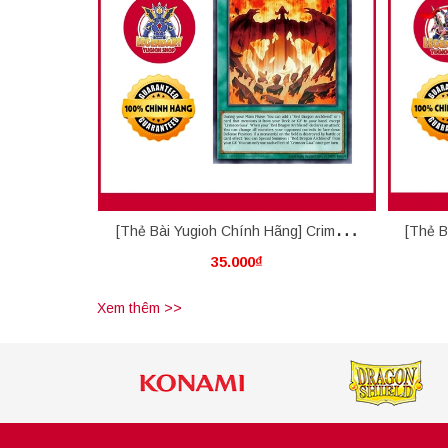
[Thẻ Bài Yugioh Chính Hãng] Crimson
[Thẻ B
35.000₫
Gaia
Xem thêm >>