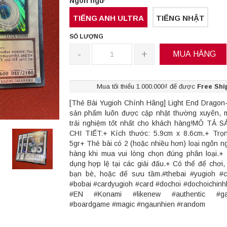
Ngôn ngữ
TIẾNG ANH ULTRA
TIẾNG NHẬT
SỐ LƯỢNG
-
+
MUA HÀNG
Mua tối thiểu 1.000.000₫ để được
Free Shi
[Thẻ Bài Yugioh Chính Hãng] Light End Dragon
sản phẩm luôn được cập nhật thường xuyên, 
trải nghiệm tốt nhất cho khách hàng!MÔ TẢ 
CHI TIẾT:+ Kích thước: 5.9cm x 8.6cm.+ Trọ
5gr+ Thẻ bài có 2 (hoặc nhiều hơn) loại ngôn n
hàng khi mua vui lòng chọn đúng phân loại.
dụng hợp lệ tại các giải đấu.+ Có thể để chơi,
bạn bè, hoặc để sưu tầm.#thebai #yugioh #c
#bobai #cardyugioh #card #dochoi #dochoichin
#EN #Konami #likenew #authentic #ga
#boardgame #magic #ngaunhien #random