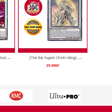
 Ruddy
[Thẻ Bài Yugioh Chính Hãng]
[Thẻ 
35.000₫
Mannadium Prime-Heart
M