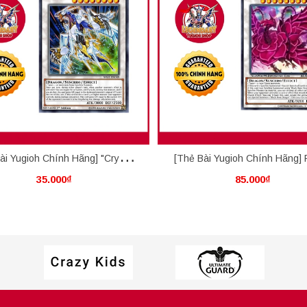
ài Yugioh Chính Hãng] "Crystal"
[Thẻ Bài Yugioh Chính Hãng]
35.000₫
85.000₫
Wing Synchro Dragon
Rose Dragon