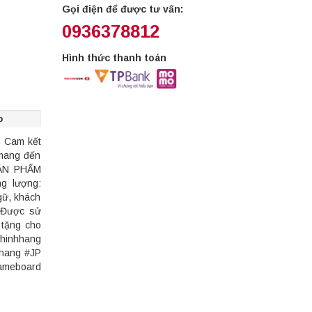
Gọi điện để được tư vấn:
0936378812
Hình thức thanh toán
p
- Cam kết
mang đến
SẢN PHẨM
ng lượng:
gữ, khách
+ Được sử
 tặng cho
hinhhang
hhang #JP
meboard