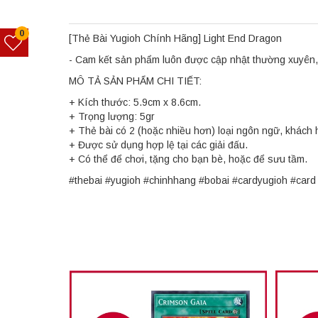
0
[Thẻ Bài Yugioh Chính Hãng] Light End Dragon
- Cam kết sản phẩm luôn được cập nhật thường xuyên, 
MÔ TẢ SẢN PHẨM CHI TIẾT:
+ Kích thước: 5.9cm x 8.6cm.
+ Trọng lượng: 5gr
+ Thẻ bài có 2 (hoặc nhiều hơn) loại ngôn ngữ, khách 
+ Được sử dụng hợp lệ tại các giải đấu.
+ Có thể để chơi, tặng cho bạn bè, hoặc để sưu tầm.
#thebai #yugioh #chinhhang #bobai #cardyugioh #ca