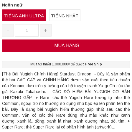
Ngôn ngữ
TIẾNG ANH ULTRA
TIẾNG NHẬT
-
+
MUA HÀNG
Mua tối thiểu 1.000.000₫ để được
Free Ship
[Thẻ Bài Yugioh Chính Hãng] Stardust Dragon - Đây là sản phẩm
thẻ bài CAO CẤP và CHÍNH HÃNG được sản xuất theo tiêu chuẩn
của Konami; dựa trên ý tưởng của bộ truyện tranh Yu-gi-Oh của tác
giả Kazuki Takahashi. - CÁC ĐỘ HIẾM BÀI YUGIOH CƠ BẢN
THƯỜNG GẶP: + Rare: các thẻ Yugioh Rare tương tự như thẻ
Common, ngoại trừ nó thường sử dụng nhũ bạc ép lên phần tên thẻ
bài. Đây là dạng bài Yugioh hiếm thường gặp nhất sau các thẻ
Common. Vẫn có các thẻ Rare dùng nhũ màu khác như xanh
dương, xanh lá, đồng, xanh lá nhạt, xanh dương nhạt, đỏ, tím. +
Super Rare: thẻ Super Rare lại có phần hình ảnh (artwork)...