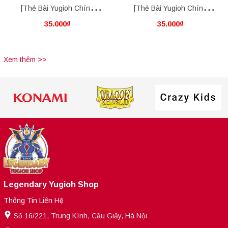
[Thẻ Bài Yugioh Chính
[Thẻ Bài Yugioh Chính
35.000₫
35.000₫
Hãng] Crimson Gaia
Hãng] "Crystal" Wing
Synchro Dragon
Xem thêm >>
Legendary Yugioh Shop
Thông Tin Liên Hệ
Số 16/221, Trung Kính, Cầu Giấy, Hà Nội