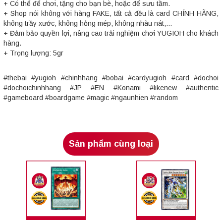
+ Có thể để chơi, tặng cho bạn bè, hoặc để sưu tầm.
+ Shop nói không với hàng FAKE, tất cả đều là card CHÍNH HÃNG,
không trầy xước, không hỏng mép, không nhàu nát,...
+ Đảm bảo quyền lợi, nâng cao trải nghiệm chơi YUGIOH cho khách
hàng.
+ Trọng lượng: 5gr
#thebai #yugioh #chinhhang #bobai #cardyugioh #card #dochoi
#dochoichinhhang #JP #EN #Konami #likenew #authentic
#gameboard #boardgame #magic #ngaunhien #random
Sản phẩm cùng loại