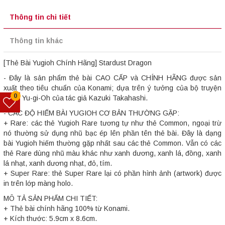
Thông tin chi tiết
Thông tin khác
[Thẻ Bài Yugioh Chính Hãng] Stardust Dragon
- Đây là sản phẩm thẻ bài CAO CẤP và CHÍNH HÃNG được sản
xuất theo tiêu chuẩn của Konami; dựa trên ý tưởng của bộ truyện
0
tranh Yu-gi-Oh của tác giả Kazuki Takahashi.
- CÁC ĐỘ HIẾM BÀI YUGIOH CƠ BẢN THƯỜNG GẶP:
+ Rare: các thẻ Yugioh Rare tương tự như thẻ Common, ngoại trừ
nó thường sử dụng nhũ bạc ép lên phần tên thẻ bài. Đây là dạng
bài Yugioh hiếm thường gặp nhất sau các thẻ Common. Vẫn có các
thẻ Rare dùng nhũ màu khác như xanh dương, xanh lá, đồng, xanh
lá nhạt, xanh dương nhạt, đỏ, tím.
+ Super Rare: thẻ Super Rare lại có phần hình ảnh (artwork) được
in trên lớp màng holo.
MÔ TẢ SẢN PHẨM CHI TIẾT:
+ Thẻ bài chính hãng 100% từ Konami.
+ Kích thước: 5.9cm x 8.6cm.