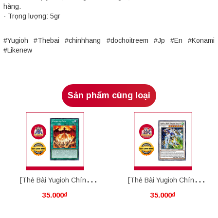
hàng.
- Trọng lượng: 5gr
#Yugioh #Thebai #chinhhang #dochoitreem #Jp #En #Konami
#Likenew
Sản phẩm cùng loại
[Thẻ Bài Yugioh Chính
[Thẻ Bài Yugioh Chính
35.000₫
35.000₫
Hãng] Crimson Gaia
Hãng] "Crystal" Wing
Synchro Dragon