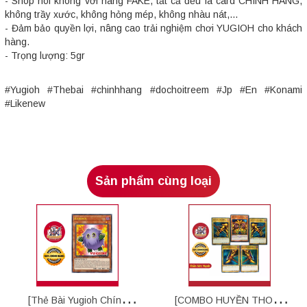
- Shop nói không với hàng FAKE, tất cả đều là card CHÍNH HÃNG,
không trầy xước, không hỏng mép, không nhàu nát,...
- Đảm bảo quyền lợi, nâng cao trải nghiệm chơi YUGIOH cho khách
hàng.
- Trọng lượng: 5gr
#Yugioh #Thebai #chinhhang #dochoitreem #Jp #En #Konami
#Likenew
Sản phẩm cùng loại
[Thẻ Bài Yugioh Chính
[COMBO HUYỀN THOẠI]