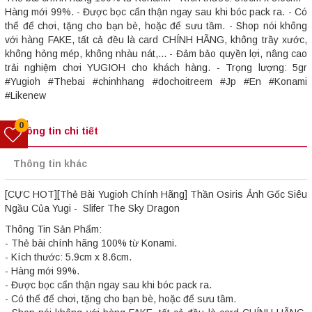
Hàng mới 99%. - Được bọc cẩn thận ngay sau khi bóc pack ra. - Có
thể để chơi, tặng cho bạn bè, hoặc để sưu tầm. - Shop nói không
với hàng FAKE, tất cả đều là card CHÍNH HÃNG, không trầy xước,
không hỏng mép, không nhàu nát,... - Đảm bảo quyền lợi, nâng cao
trải nghiệm chơi YUGIOH cho khách hàng. - Trọng lượng: 5gr
#Yugioh #Thebai #chinhhang #dochoitreem #Jp #En #Konami
#Likenew
0
Thông tin chi tiết
Thông tin khác
[CỰC HOT][Thẻ Bài Yugioh Chính Hãng] Thần Osiris Ảnh Gốc Siêu
Ngầu Của Yugi - Slifer The Sky Dragon
Thông Tin Sản Phẩm:
- Thẻ bài chính hãng 100% từ Konami.
- Kích thước: 5.9cm x 8.6cm.
- Hàng mới 99%.
- Được bọc cẩn thận ngay sau khi bóc pack ra.
- Có thể để chơi, tặng cho bạn bè, hoặc để sưu tầm.