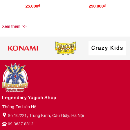
25.000₫
290.000₫
Hãng] Kuribah
[Thẻ Bài Yugioh Chính
Hãng] 5 Mảnh Thần Sức
Xem thêm >>
Mạnh Exodia!!
Legendary Yugioh Shop
Thông Tin Liên Hệ
Số 16/221, Trung Kính, Cầu Giấy, Hà Nội
09.3637.8812