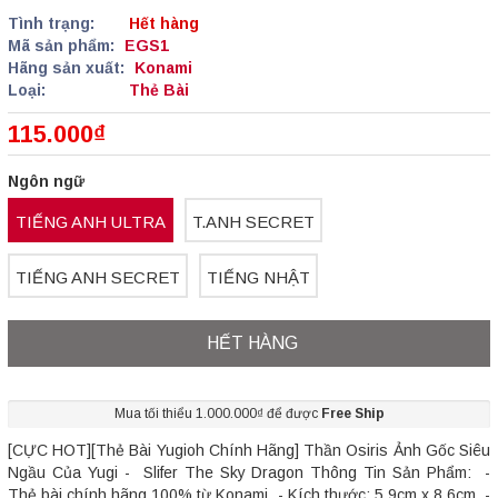
Tình trạng:
Hết hàng
Mã sản phẩm:
EGS1
Hãng sản xuất:
Konami
Loại:
Thẻ Bài
115.000₫
Ngôn ngữ
TIẾNG ANH ULTRA
T.ANH SECRET
TIẾNG ANH SECRET
TIẾNG NHẬT
HẾT HÀNG
Mua tối thiểu 1.000.000₫ để được
Free Ship
[CỰC HOT][Thẻ Bài Yugioh Chính Hãng] Thần Osiris Ảnh Gốc Siêu
Ngầu Của Yugi - Slifer The Sky Dragon Thông Tin Sản Phẩm: -
Thẻ bài chính hãng 100% từ Konami. - Kích thước: 5.9cm x 8.6cm. -